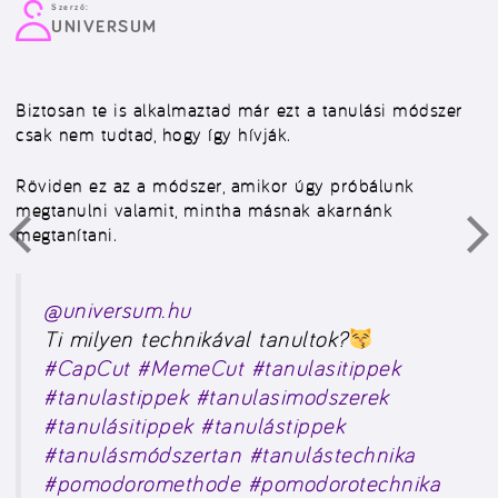
Szerző:
UNIVERSUM
Biztosan te is alkalmaztad már ezt a tanulási módszer
csak nem tudtad, hogy így hívják.
Röviden ez az a módszer, amikor úgy próbálunk
megtanulni valamit, mintha másnak akarnánk
megtanítani.
@universum.hu
Ti milyen technikával tanultok?
#CapCut
#MemeCut
#tanulasitippek
#tanulastippek
#tanulasimodszerek
#tanulásitippek
#tanulástippek
#tanulásmódszertan
#tanulástechnika
#pomodoromethode
#pomodorotechnika