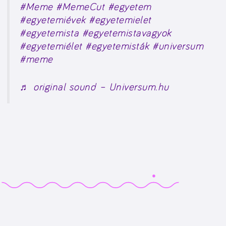
#Meme
#MemeCut
#egyetem
#egyetemiévek
#egyetemielet
#egyetemista
#egyetemistavagyok
#egyetemiélet
#egyetemisták
#universum
#meme
♬ original sound – Universum.hu