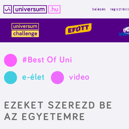
belépés
regisztráci
Kilépés
a
tartalomba
#Best Of Uni
e-élet
video
EZEKET SZEREZD BE
AZ EGYETEMRE