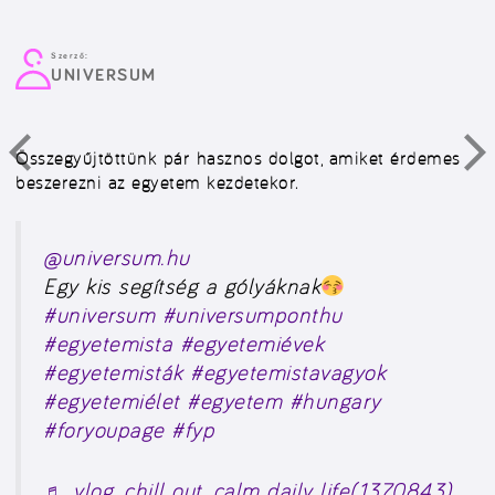
Szerző:
UNIVERSUM
Összegyűjtöttünk pár hasznos dolgot, amiket érdemes
beszerezni az egyetem kezdetekor.
@universum.hu
Egy kis segítség a gólyáknak
#universum
#universumponthu
#egyetemista
#egyetemiévek
#egyetemisták
#egyetemistavagyok
#egyetemiélet
#egyetem
#hungary
#foryoupage
#fyp
♬ vlog, chill out, calm daily life(1370843)