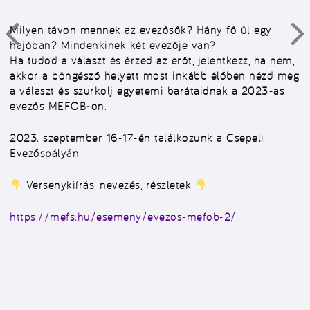
Milyen távon mennek az evezősők? Hány fő ül egy
hajóban? Mindenkinek két evezője van?
Ha tudod a választ és érzed az erőt, jelentkezz, ha nem,
akkor a böngésző helyett most inkább élőben nézd meg
a választ és szurkolj egyetemi barátaidnak a 2023-as
evezős MEFOB-on.
2023. szeptember 16-17-én találkozunk a Csepeli
Evezőspályán.
Versenykiírás, nevezés, részletek
https://mefs.hu/esemeny/evezos-mefob-2/