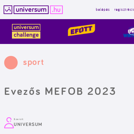
belépés
regisztráci
Kilépés
a
tartalomba
sport
Evezős MEFOB 2023
Szerző:
UNIVERSUM