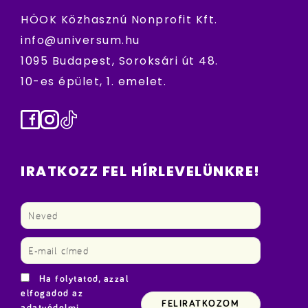
HÖOK Közhasznú Nonprofit Kft.
info@universum.hu
1095 Budapest, Soroksári út 48.
10-es épület, 1. emelet.
Facebook
Instagram
TikTok
IRATKOZZ FEL HÍRLEVELÜNKRE!
Ha folytatod, azzal
elfogadod az
adatvédelmi