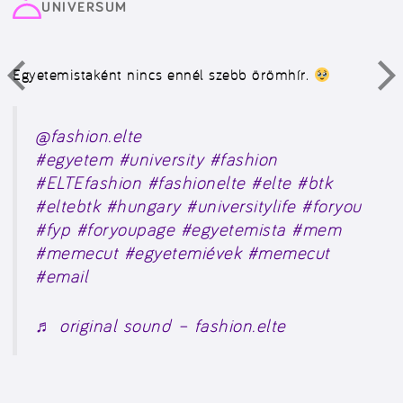
UNIVERSUM
Egyetemistaként nincs ennél szebb örömhír.
@fashion.elte
#egyetem
#university
#fashion
#ELTEfashion
#fashionelte
#elte
#btk
#eltebtk
#hungary
#universitylife
#foryou
#fyp
#foryoupage
#egyetemista
#mem
#memecut
#egyetemiévek
#memecut
#email
♬ original sound – fashion.elte