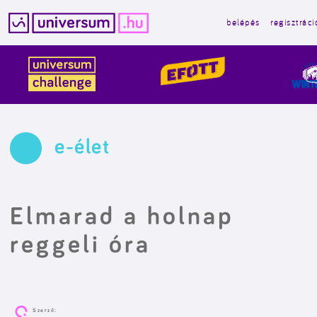
belépés
regisztráci
Kilépés
a
tartalomba
e-élet
Elmarad a holnap
reggeli óra
Szerző: