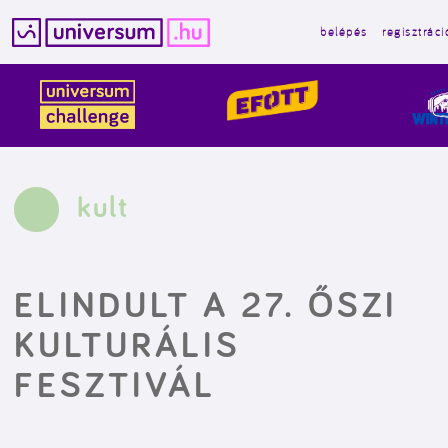
belépés
regisztráci
Kilépés
a
tartalomba
kult
ELINDULT A 27. ŐSZI
KULTURÁLIS
FESZTIVÁL