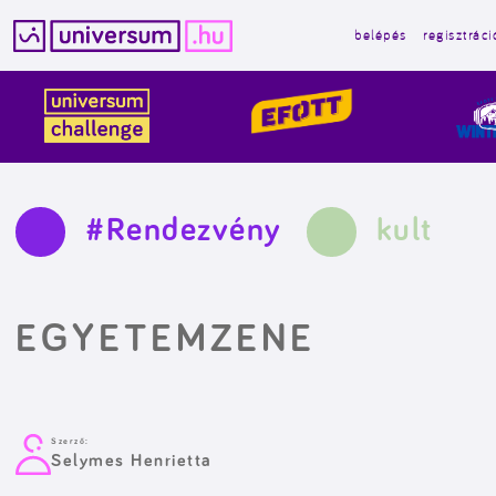
belépés
regisztráci
Kilépés
a
tartalomba
#Rendezvény
kult
EGYETEMZENE
Szerző:
Selymes Henrietta