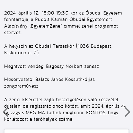
2024. április 12., 18:00-19:30-kor az Óbudai Egyetem
fenntartója, a Rudolf Kálmán Óbudai Egyetemért
Alapítvány „EgyetemZene” címmel zenei programot
szervez.
A helyszín az Óbudai Társaskör (1036 Budapest,
Kiskorona u. 7.)
Meghívott vendég: Bagossy Norbert zenész
Műsorvezető: Balázs János Kossuth-díjas
zongoraművész.
A zenei kísérettel zajló beszélgetésen való részvétel
díjtalan, de regisztrációhoz kötött, amit 2024. április 4-
ig, vagyis MÉG MA tudtok megtenni. FONTOS, hogy
korlátozott a férőhelyek száma.