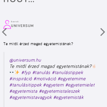
Szerző:
UNIVERSUM
Te mitől érzed magad egyetemistának?
@universum.hu
Te mitől érzed magad egyetemistának?
#fyp
#tanulás
#tanulástippek
#inspiráció
#motiváció
#egyetemime
#tanulásitippek
#egyetem
#egyetemielet
#egyetemista
#egyetemistaleszek
#egyetemistavagyok
#egyetemisták