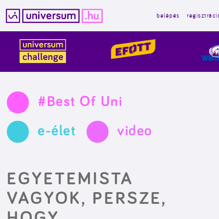
belépés
regisztráci
Kilépés
a
tartalomba
#Best Of Uni
e-élet
video
EGYETEMISTA
VAGYOK, PERSZE,
HOGY…