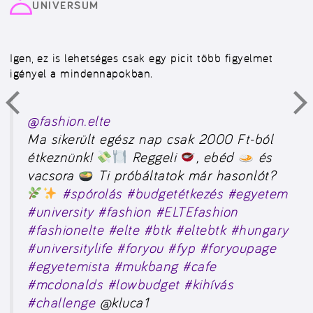
UNIVERSUM
Igen, ez is lehetséges csak egy picit több figyelmet
igényel a mindennapokban.
@fashion.elte
Ma sikerült egész nap csak 2000 Ft-ból
étkeznünk!
Reggeli
, ebéd
és
vacsora
Ti próbáltatok már hasonlót?
#spórolás
#budgetétkezés
#egyetem
#university
#fashion
#ELTEfashion
#fashionelte
#elte
#btk
#eltebtk
#hungary
#universitylife
#foryou
#fyp
#foryoupage
#egyetemista
#mukbang
#cafe
#mcdonalds
#lowbudget
#kihívás
#challenge
@kluca1