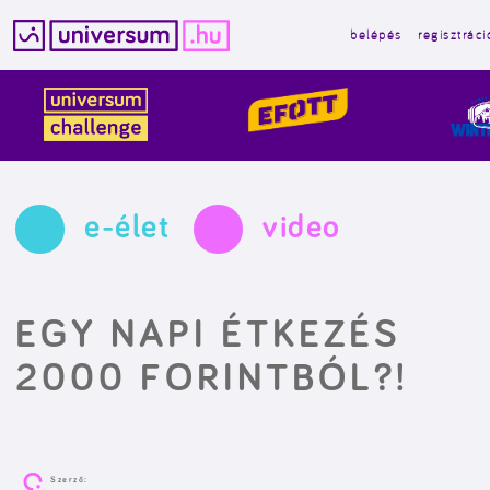
belépés
regisztráci
Kilépés
a
tartalomba
e-élet
video
EGY NAPI ÉTKEZÉS
2000 FORINTBÓL?!
Szerző: