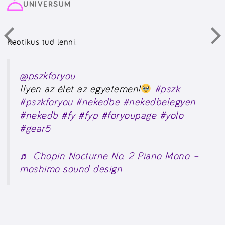
UNIVERSUM
Kaotikus tud lenni.
@pszkforyou
Ilyen az élet az egyetemen!
#pszk
#pszkforyou
#nekedbe
#nekedbelegyen
#nekedb
#fy
#fyp
#foryoupage
#yolo
#gear5
♬ Chopin Nocturne No. 2 Piano Mono –
moshimo sound design