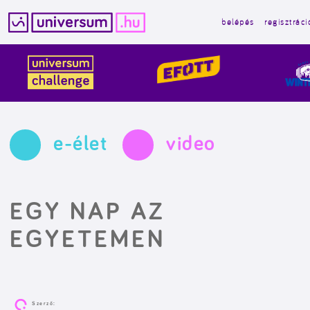
belépés
regisztráci
Kilépés
a
tartalomba
e-élet
video
EGY NAP AZ
EGYETEMEN
Szerző: