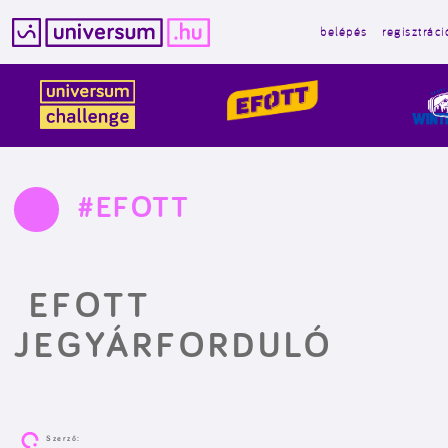
belépés
regisztráci
Kilépés
a
tartalomba
#EFOTT
EFOTT
JEGYÁRFORDULÓ
Szerző: