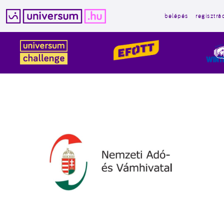
belépés
regisztrá
Kilépés
a
tartalomba