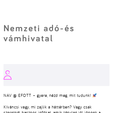
Nemzeti adó-és
vámhivatal
NAV @ EFOTT – gyere, nézd meg, mit tudunk!
Kíváncsi vagy, mi zajlik a háttérben? Vagy csak
szeretnél hasznos infókat, amik tényleg jól jönnek a