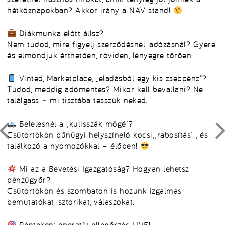
hétköznapokban? Akkor irány a NAV stand!
Diákmunka előtt állsz?
Nem tudod, mire figyelj szerződésnél, adózásnál? Gyere,
és elmondjuk érthetően, röviden, lényegre törően.
Vinted, Marketplace, „eladásból egy kis zsebpénz”?
Tudod, meddig adómentes? Mikor kell bevallani? Ne
találgass – mi tisztába tesszük neked.
Belelesnél a „kulisszák mögé”?
Csütörtökön
bűnügyi helyszínelő kocsi
,„
rabosítás”
, és
találkozó a nyomozókkal
– élőben!
Mi az a Bevetési Igazgatóság? Hogyan lehetsz
pénzügyőr?
Csütörtökön és szombaton is hozunk izgalmas
bemutatókat, sztorikat, válaszokat.