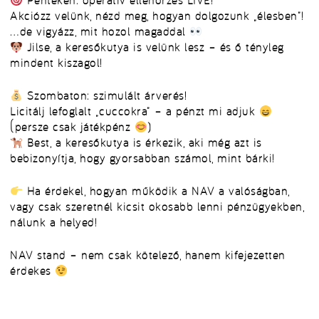
Pénteken: operatív ellenőrzés LIVE!
Akciózz velünk, nézd meg, hogyan dolgozunk „élesben”!
…de vigyázz, mit hozol magaddal
Jilse, a keresőkutya
is velünk lesz – és ő tényleg
mindent kiszagol!
Szombaton: szimulált árverés!
Licitálj lefoglalt „cuccokra” – a pénzt mi adjuk
(persze csak játékpénz
)
Best, a keresőkutya
is érkezik, aki még azt is
bebizonyítja, hogy
gyorsabban számol, mint bárki!
Ha érdekel, hogyan működik a NAV a valóságban,
vagy csak szeretnél kicsit okosabb lenni pénzügyekben,
nálunk a helyed!
NAV stand – nem csak kötelező, hanem kifejezetten
érdekes