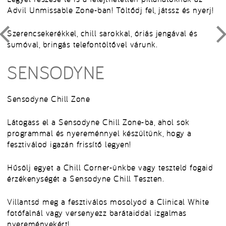
Advil Unmissable Zone-ban! Töltődj fel, játssz és nyerj!
Szerencsekerékkel, chill sarokkal, óriás jengával és
sumóval, bringás telefontöltővel várunk.
SENSODYNE
Sensodyne Chill Zone
Látogass el a Sensodyne Chill Zone-ba, ahol sok
programmal és nyereménnyel készültünk, hogy a
fesztiválod igazán frissítő legyen!
Hűsölj egyet a Chill Corner-ünkbe vagy teszteld fogaid
érzékenységét a Sensodyne Chill Teszten.
Villantsd meg a fesztiválos mosolyod a Clinical White
fotófalnál vagy versenyezz barátaiddal izgalmas
nyereményekért!