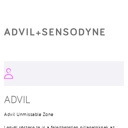
ADVIL+SENSODYNE
ADVIL
Advil Unmissable Zone
Legyél részese te is a felejthetetlen pillanatoknak az