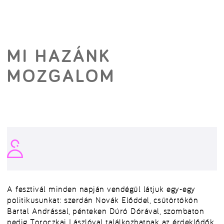
MI HAZÁNK
MOZGALOM
A fesztivál minden napján vendégül látjuk egy-egy
politikusunkat: szerdán Novák Előddel, csütörtökön
Bartal Andrással, pénteken Dúró Dórával, szombaton
pedig Toroczkai Lászlóval találkozhatnak az érdeklődők