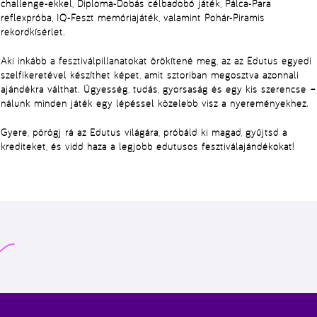
challenge-ekkel, Diploma-Dobás célbadobó játék, Pálca-Para
reflexpróba, IQ-Feszt memóriajáték, valamint Pohár-Piramis
rekordkísérlet.
Aki inkább a fesztiválpillanatokat örökítené meg, az az Edutus egyedi
szelfikeretével készíthet képet, amit sztoriban megosztva azonnali
ajándékra válthat. Ügyesség, tudás, gyorsaság és egy kis szerencse –
nálunk minden játék egy lépéssel közelebb visz a nyereményekhez.
Gyere, pörögj rá az Edutus világára, próbáld ki magad, gyűjtsd a
krediteket, és vidd haza a legjobb edutusos fesztiválajándékokat!