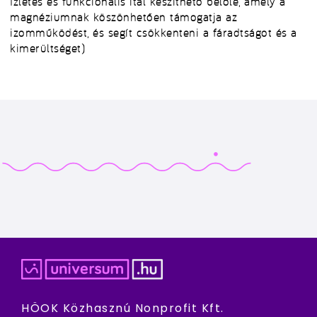
Ízletes és funkcionális ital készíthető belőle, amely a
magnéziumnak köszönhetően támogatja az
izomműködést, és segít csökkenteni a fáradtságot és a
kimerültséget)
HÖOK Közhasznú Nonprofit Kft.