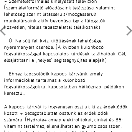
– Szemléletformálás kihelyezett televízión
(szemléletformáló előadásaink lejátszása, valamint
lehetőség szerint látássérült/mozgássérült
munkatársaink aktív bevonása, így a látogatók
közvetlen, hiteles tapasztalattal találkoznak)
– Új Ne sülj fel! kvíz kitöltésének lehetősége,
nyereményért cserébe. (A kvízben különböző
fogyatékossággal kapcsolatos kérdések találhatóak. Cél,
elsajátítsani a „helyes” segítségnyújtás alapjait)
– Ehhez kapcsolódik kapocs-kártyánk, amely
információkat tartalmaz a különböző
fogyatékosságokkal kapcsolatban hétköznapi példákon
keresztül.
A kapocs-kártyát is ingyenesen osztjuk ki az érdeklődők
között. + pezsgőtablettát osztunk az érdeklődők
számára. (Hydrate+ amely elektrolitokat, cinket és B6-
vitamint tartalmaz, ellenállhatatlan gyümölcsös ízben.