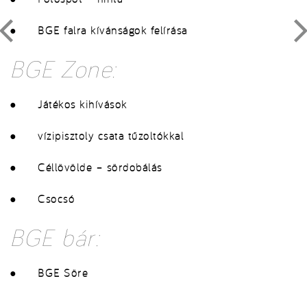
● BGE falra kívánságok felírása
BGE Zone:
● Játékos kihívások
● vízipisztoly csata tűzoltókkal
● Céllövölde – sördobálás
● Csocsó
BGE bár:
● BGE Söre