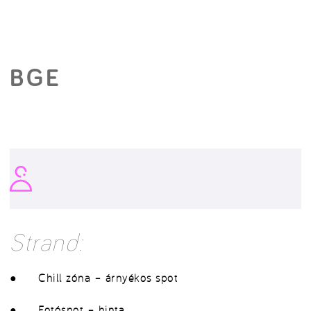
BGE
Strand:
● Chill zóna – árnyékos spot
● Fotóspot – hinta