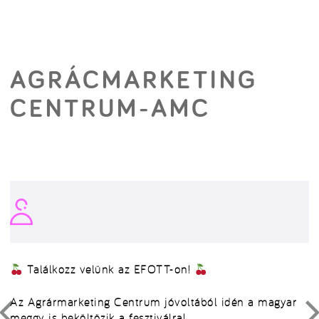
AGRÁCMARKETING
CENTRUM-AMC
Találkozz velünk az EFOTT-on!
Az Agrármarketing Centrum jóvoltából idén a magyar
meggy is beköltözik a fesztiválra!