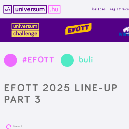
belépés
regisztráci
Kilépés
a
tartalomba
#EFOTT
buli
EFOTT 2025 LINE-UP
PART 3
Szerző: