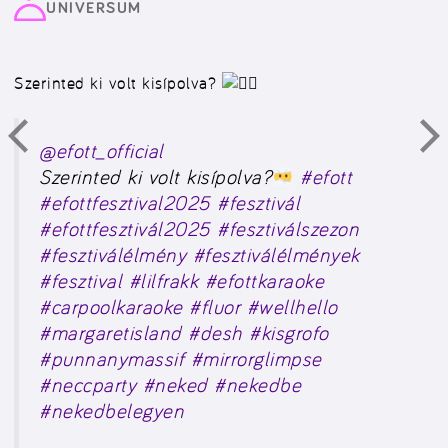
UNIVERSUM
Szerinted ki volt kisípolva?
@efott_official
Szerinted ki volt kisípolva?
#efott
#efottfesztival2025
#fesztivál
#efottfesztivál2025
#fesztiválszezon
#fesztiválélmény
#fesztiválélmények
#fesztival
#lilfrakk
#efottkaraoke
#carpoolkaraoke
#fluor
#wellhello
#margaretisland
#desh
#kisgrofo
#punnanymassif
#mirrorglimpse
#neccparty
#neked
#nekedbe
#nekedbelegyen