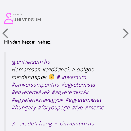
Szerző:
UNIVERSUM
Minden kezdet nehéz.
@universum.hu
Hamarosan kezdődnek a dolgos
mindennapok
#universum
#universumponthu
#egyetemista
#egyetemiévek
#egyetemisták
#egyetemistavagyok
#egyetemiélet
#hungary
#foryoupage
#fyp
#meme
♬ eredeti hang – Universum.hu