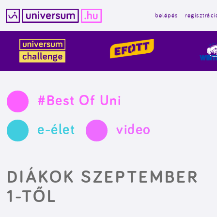
belépés
regisztráci
Kilépés
a
tartalomba
#Best Of Uni
e-élet
video
DIÁKOK SZEPTEMBER
1-TŐL