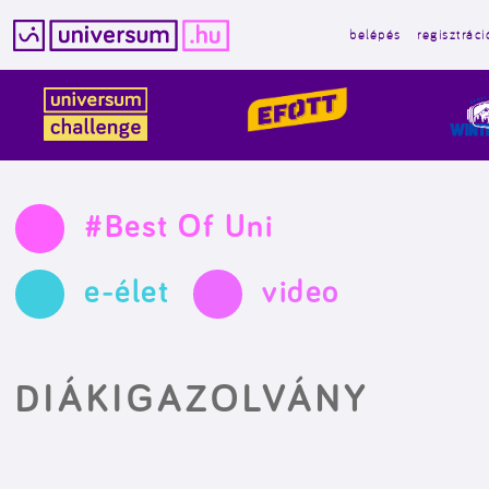
belépés
regisztráci
Kilépés
a
tartalomba
#Best Of Uni
e-élet
video
DIÁKIGAZOLVÁNY