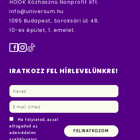
HÖOK Közhasznú Nonprofit Kft.
info@universum.hu
1095 Budapest, Soroksári út 48.
10-es épület, 1. emelet.
Facebook
Instagram
TikTok
IRATKOZZ FEL HÍRLEVELÜNKRE!
Ha folytatod, azzal
elfogadod az
adatvédelmi
szabályzatot