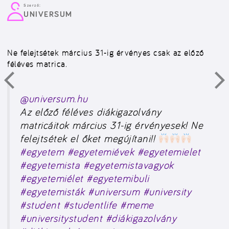
Szerző:
UNIVERSUM
Ne felejtsétek március 31-ig érvényes csak az előző
féléves matrica.
@universum.hu
Az előző féléves diákigazolvány
matricáitok március 31-ig érvényesek! Ne
felejtsétek el őket megújítani!!
#egyetem
#egyetemiévek
#egyetemielet
#egyetemista
#egyetemistavagyok
#egyetemiélet
#egyetemibuli
#egyetemisták
#universum
#university
#student
#studentlife
#meme
#universitystudent
#diákigazolvány