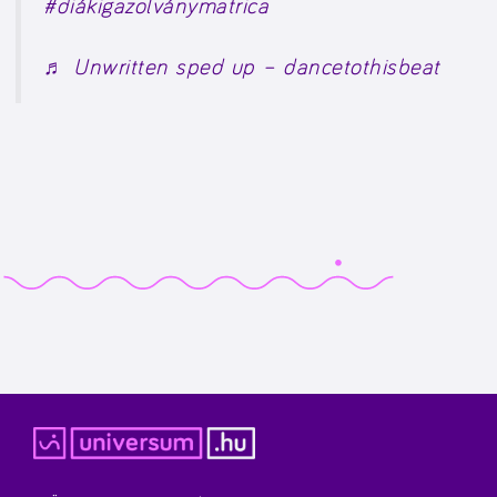
#diákigazolványmatrica
♬ Unwritten sped up – dancetothisbeat