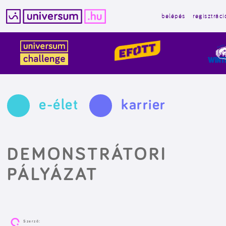
belépés
regisztráci
Kilépés
a
tartalomba
e-élet
karrier
DEMONSTRÁTORI
PÁLYÁZAT
Szerző: