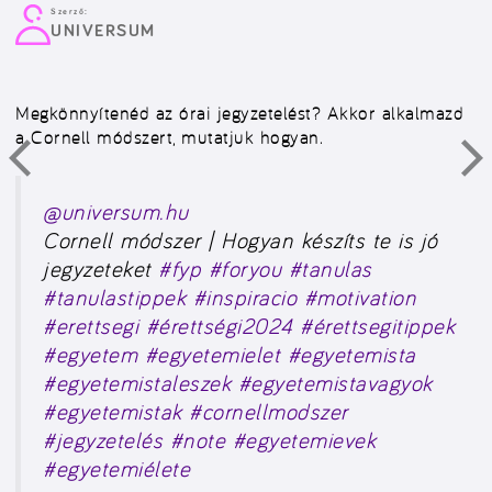
Szerző:
UNIVERSUM
Megkönnyítenéd az órai jegyzetelést? Akkor alkalmazd
a Cornell módszert, mutatjuk hogyan.
@universum.hu
Cornell módszer | Hogyan készíts te is jó
jegyzeteket
#fyp
#foryou
#tanulas
#tanulastippek
#inspiracio
#motivation
#erettsegi
#érettségi2024
#érettsegitippek
#egyetem
#egyetemielet
#egyetemista
#egyetemistaleszek
#egyetemistavagyok
#egyetemistak
#cornellmodszer
#jegyzetelés
#note
#egyetemievek
#egyetemiélete