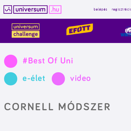
belépés
regisztráci
Kilépés
a
tartalomba
#Best Of Uni
e-élet
video
CORNELL MÓDSZER