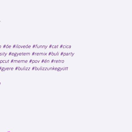
.
m
#óe
#iloveóe
#funny
#cat
#cica
sity
#egyetem
#remix
#buli
#party
pcut
#meme
#pov
#én
#retro
#gyere
#bulizz
#bulizzunkegyütt
m