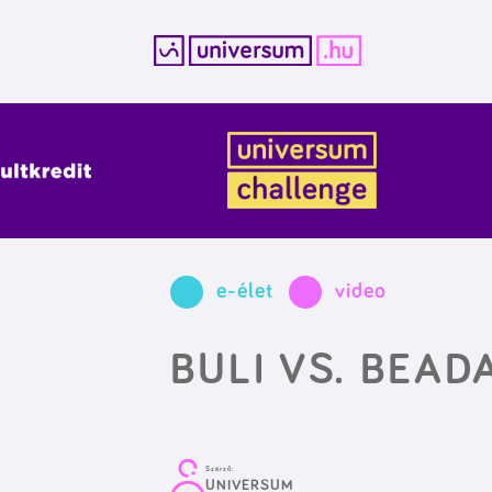
Kilépés
a
tartalomba
e-élet
video
BULI VS. BEA
Szerző:
UNIVERSUM