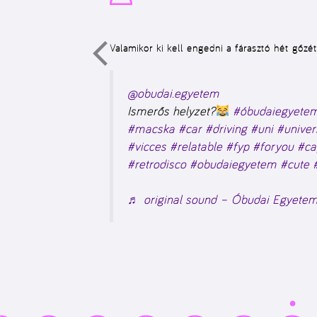
Valamikor ki kell engedni a fárasztó hét gőzét
@obudai.egyetem
Ismerős helyzet?
#óbudaiegyete
#macska
#car
#driving
#uni
#univer
#vicces
#relatable
#fyp
#foryou
#ca
#retrodisco
#obudaiegyetem
#cute
♬ original sound – Óbudai Egyete