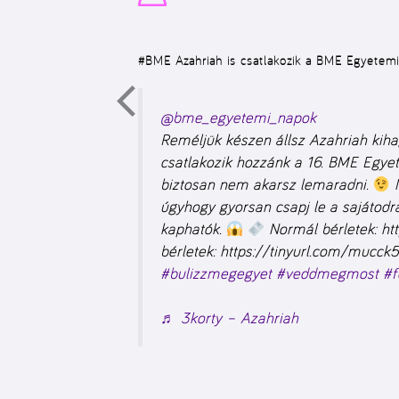
#BME
Azahriah is csatlakozik a BME Egyete
@bme_egyetemi_napok
Reméljük készen állsz Azahriah kihag
csatlakozik hozzánk a 16. BME Egy
biztosan nem akarsz lemaradni.
N
úgyhogy gyorsan csapj le a sajátodr
kaphatók.
Normál bérletek: ht
bérletek: https://tinyurl.com/mucck
#bulizzmegegyet
#veddmegmost
#f
♬ 3korty – Azahriah