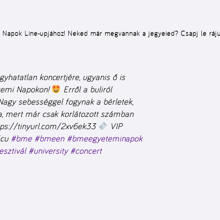
mi Napok Line-upjához! Neked már megvannak a jegyeied? Csapj le rá
yhatatlan koncertjére, ugyanis ő is
etemi Napokon!
Erről a buliról
agy sebességgel fogynak a bérletek,
a, mert már csak korlátozott számban
tps://tinyurl.com/2xv6ek33
VIP
5cu
#bme
#bmeen
#bmeegyeteminapok
esztivál
#university
#concert