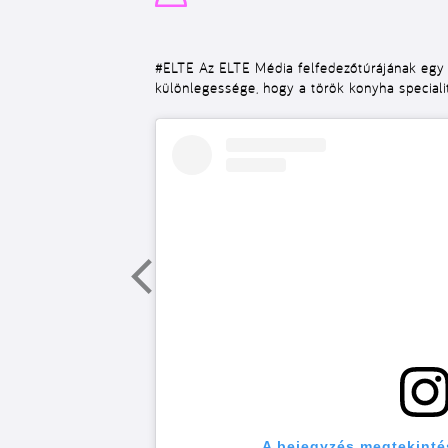
#ELTE
Az ELTE Média felfedezőtúrájának egy 
különlegessége, hogy a török konyha specialit
A bejegyzés megtekinté