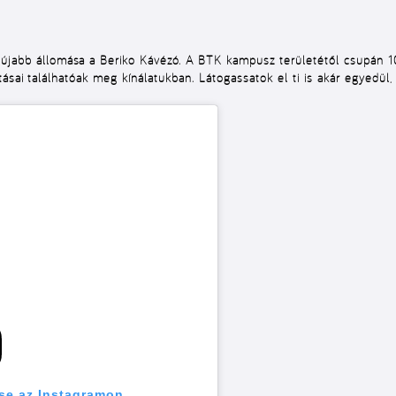
újabb állomása a Beriko Kávézó. A BTK kampusz területétől csupán 10 
ásai találhatóak meg kínálatukban. Látogassatok el ti is akár egyedül,
se az Instagramon