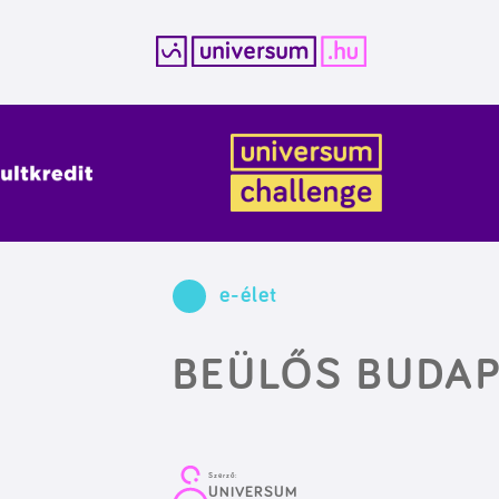
Kilépés
a
tartalomba
e-élet
BEÜLŐS BUDAP
Szerző:
UNIVERSUM