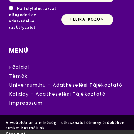
Ha folytatod, azzal
elfogadod az
adatvédelmi
szabályzatot
MENÜ
Főoldal
Témák
Universum.hu – Adatkezelési Tájékoztató
Koliday – Adatkezelési Tájékoztató
Impresszum
A weboldalon a minőségi felhasználói élmény érdekében
sütiket használunk.
Részletek