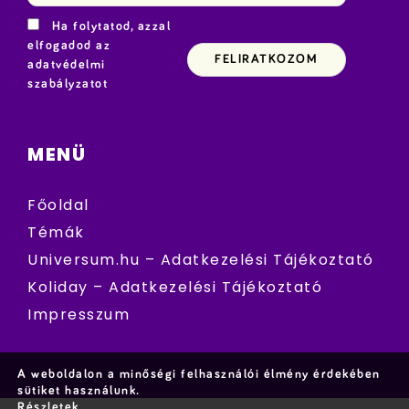
Ha folytatod, azzal
elfogadod az
adatvédelmi
szabályzatot
MENÜ
Főoldal
Témák
Universum.hu – Adatkezelési Tájékoztató
Koliday – Adatkezelési Tájékoztató
Impresszum
A weboldalon a minőségi felhasználói élmény érdekében
sütiket használunk.
Részletek