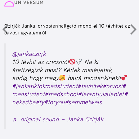
UNIVERSUM
Czirják Janka, orvostanhallgató mond el 10 tévhitet az
orvosi egyetemről.
@jankaczirjk
10 tévhit az orvosiról
Na ki
érettségizik most? Kérlek meséljetek,
eddig hogy megy
hajrá mindenkinek!!
#jankatiktokmedstudent
#tevhitek
#orvosi
#
medstudent
#medschool
#lerantjukaleplet
#
nekedbe
#fy
#foryou
#semmelweis
♬ original sound – Janka Czirják