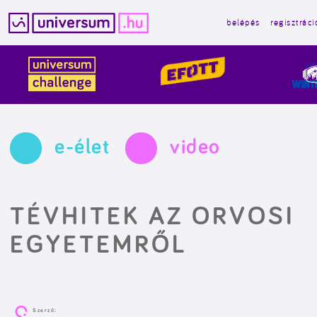
belépés
regisztráci
Kilépés
a
tartalomba
e-élet
video
TÉVHITEK AZ ORVOSI
EGYETEMRŐL
Szerző: