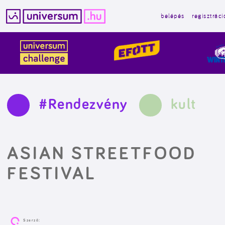
belépés
regisztráci
Kilépés
a
tartalomba
#Rendezvény
kult
ASIAN STREETFOOD
FESTIVAL
Szerző: