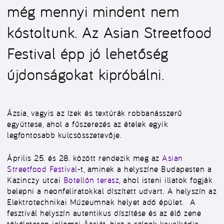
még mennyi mindent nem
kóstoltunk. Az Asian Streetfood
Festival épp jó lehetőség
újdonságokat kipróbálni.
Ázsia, vagyis az ízek és textúrák robbanásszerű
együttese, ahol a fűszerezés az ételek egyik
legfontosabb kulcsösszetevője.
Április 25. és 28. között rendezik meg az
Asian
Streetfood Festival
-t, aminek a helyszíne Budapesten a
Kazinczy utcai
Botellón terasz
, ahol isteni illatok fogják
belepni a neonfeliratokkal díszített udvart. A helyszín az
Elektrotechnikai Múzeumnak helyet adó épület. A
fesztivál helyszín autentikus díszítése és az élő zene