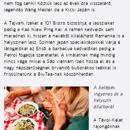
nem fog senki! Köztük lesz az évek óta visszatérő,
legendás Wang Mester, de a Kicsi Japán is.
A Tajvani ízeket a 101 Bistro biztosítja, a laosziakat
pedig a Kao Niaw Ping Kai. A ramen kedvelők sem
maradnak ki, hiszen a nevéből kitalálható Ramenka is a
helyszínen lesz. Szintén japán specialitásokkal várja a
látogatókat az Ensō, a barbecue kedvelőket pedig a
Petrol fogadja szeretettel. A kínálatnak még mindig
nincs vége, mivel a Sáo vietnám ízeit hozza el, és a
nagy népszerűségnek örvendő buborékos teákkal is
frissülhetünk a BiuTea-nak köszönhetően.
A belépés
ingyenes és a
helyszín
állatbarát.
A Távol-Kelet
rajongóknak