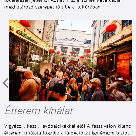
tökéletesen jellemzi Ázsiát, hisz a színek kavalkádja
meghatározó szerepet tölt be a kultúrában.
Étterem kínálat
Vigyázz… kész… evőpálcikákkal elő! A fesztiválon kilenc
étterem kínálata fogadja a látogatókat így éhezni biztos