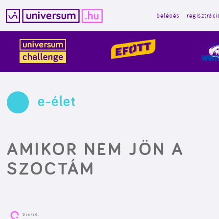
belépés
regisztráci
Kilépés
a
tartalomba
e-élet
AMIKOR NEM JÖN A
SZOCTÁM
Szerző: