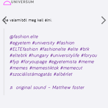
UNIVERSUM
De valamiből meg kell élni.
@fashion.elte
#egyetem
#university
#fashion
#ELTEfashion
#fashionelte
#elte
#btk
#eltebtk
#hungary
#universitylife
#foryou
#fyp
#foryoupage
#egyetemista
#meme
#memes
#memestiktok
#memecut
#szociálistámogatás
#albérlet
♬ original sound – Matthew foster