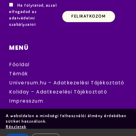
Ha folytatod, azzal
elfogadod az
adatvédelmi
szabályzatot
MENÜ
Főoldal
Témák
Universum.hu – Adatkezelési Tájékoztató
Koliday – Adatkezelési Tájékoztató
Impresszum
A weboldalon a minőségi felhasználói élmény érdekében
sütiket használunk.
Részletek