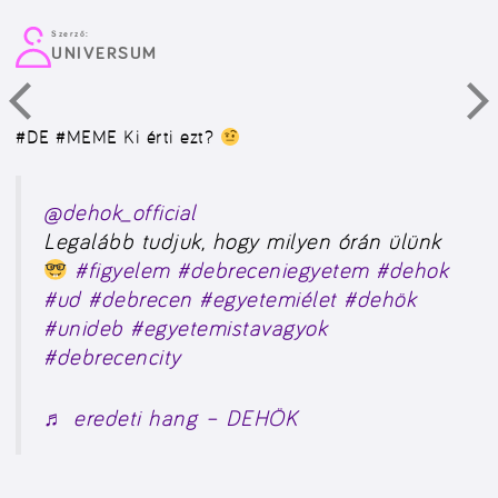
Szerző:
UNIVERSUM
#DE #MEME
Ki érti ezt?
@dehok_official
Legalább tudjuk, hogy milyen órán ülünk
#figyelem
#debreceniegyetem
#dehok
#ud
#debrecen
#egyetemiélet
#dehök
#unideb
#egyetemistavagyok
#debrecencity
♬ eredeti hang – DEHÖK