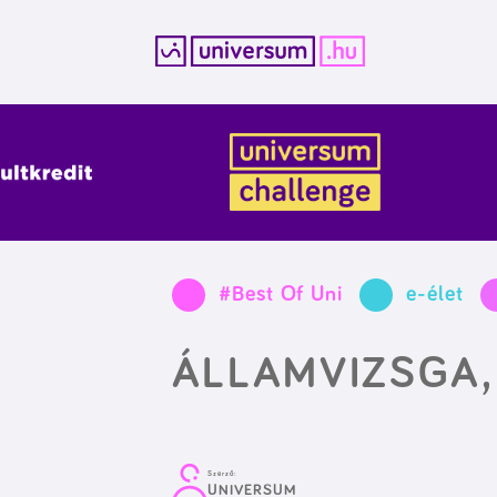
Kilépés
a
tartalomba
#Best Of Uni
e-élet
ÁLLAMVIZSGA,
Szerző:
UNIVERSUM