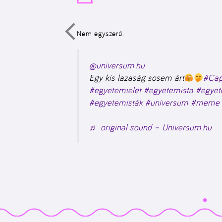
Nem egyszerű.
@universum.hu
Egy kis lazaság sosem árt
#Cap
#egyetemielet
#egyetemista
#egyet
#egyetemisták
#universum
#meme
♬ original sound – Universum.hu