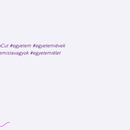
Cut
#egyetem
#egyetemiévek
emistavagyok
#egyetemiélet