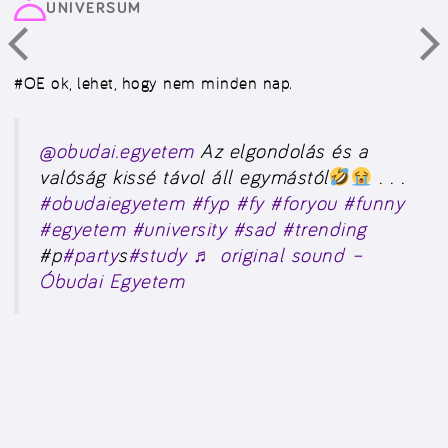
UNIVERSUM
#OE
ok, lehet, hogy nem minden nap.
@obudai.egyetem
Az elgondolás és a
valóság kissé távol áll egymástól
. . .
#obudaiegyetem
#fyp
#fy
#foryou
#funny
#egyetem
#university
#sad
#trending
#p
#party
s
#study
♬ original sound –
Óbudai Egyetem