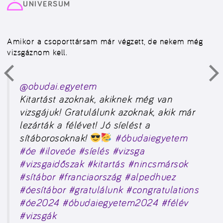
UNIVERSUM
Amikor a csoporttársam már végzett, de nekem még
vizsgáznom kell.
@obudai.egyetem
Kitartást azoknak, akiknek még van
vizsgájuk! Gratulálunk azoknak, akik már
lezárták a félévet! Jó síelést a
sítáborosoknak!
#óbudaiegyetem
#óe
#iloveóe
#síelés
#vizsga
#vizsgaidőszak
#kitartás
#nincsmársok
#sítábor
#franciaország
#alpedhuez
#óesítábor
#gratulálunk
#congratulations
#óe2024
#óbudaiegyetem2024
#félév
#vizsgák