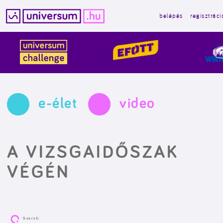
belépés
regisztráci
Kilépés
a
tartalomba
e-élet
video
A VIZSGAIDŐSZAK
VÉGÉN
Szerző: