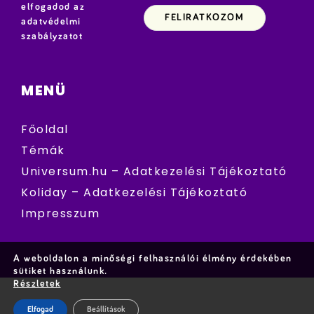
elfogadod az
adatvédelmi
szabályzatot
MENÜ
Főoldal
Témák
Universum.hu – Adatkezelési Tájékoztató
Koliday – Adatkezelési Tájékoztató
Impresszum
A weboldalon a minőségi felhasználói élmény érdekében
sütiket használunk.
Részletek
Elfogad
Beállítások