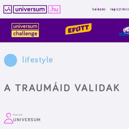
belépés
regisztráci
Kilépés
a
tartalomba
lifestyle
A TRAUMÁID VALIDAK
Szerző:
UNIVERSUM