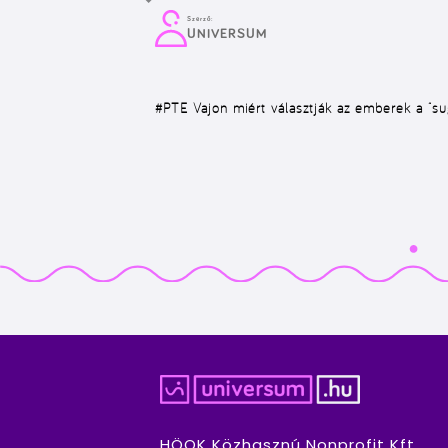
Szerző:
UNIVERSUM
#PTE
Vajon miért választják az emberek a “sug
HÖOK Közhasznú Nonprofit Kft.