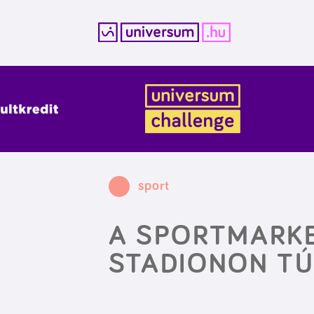
Kilépés
a
tartalomba
sport
A SPORTMARKE
STADIONON TÚ