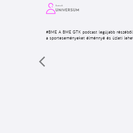
Szerző:
UNIVERSUM
#BME
A BME GTK podcast legújabb részéből ki
a sporteseményeket élménnyé és üzleti lehe