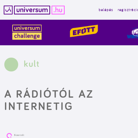
belépés
regisztráci
Kilépés
a
tartalomba
kult
A RÁDIÓTÓL AZ
INTERNETIG
Szerző: