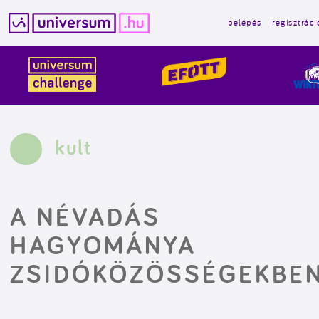
belépés
regisztráci
Kilépés
a
tartalomba
kult
A NÉVADÁS
HAGYOMÁNYA
ZSIDÓKÖZÖSSÉGEKBE