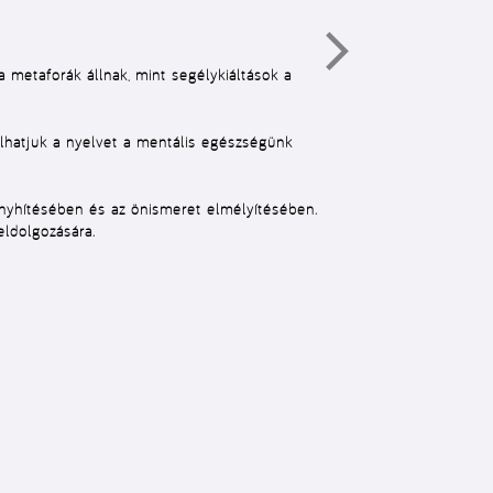
 a
metaforák
állnak, mint segélykiáltások a
lhatjuk a nyelvet a mentális egészségünk
 enyhítésében és az önismeret elmélyítésében.
eldolgozására.