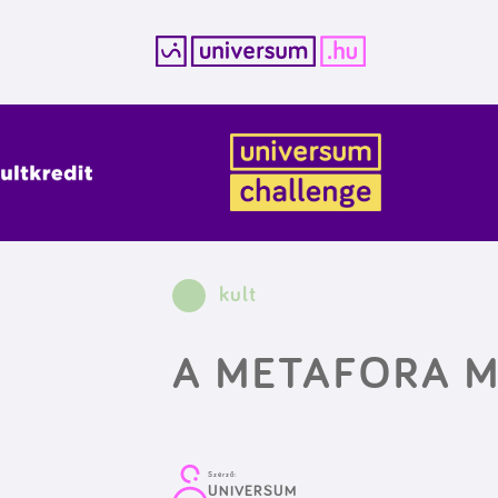
Kilépés
a
tartalomba
kult
A METAFORA M
Szerző:
UNIVERSUM