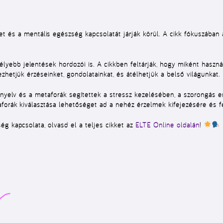
t és a mentális egészség kapcsolatát járják körül. A cikk fókuszában
ebb jelentések hordozói is. A cikkben feltárják, hogy miként haszná
zhetjük érzéseinket, gondolatainkat, és átélhetjük a belső világunkat.
a nyelv és a metaforák segítettek a stressz kezelésében, a szorongás
forák kiválasztása lehetőséget ad a nehéz érzelmek kifejezésére és f
g kapcsolata, olvasd el a teljes cikket az
ELTE Online oldalán
!