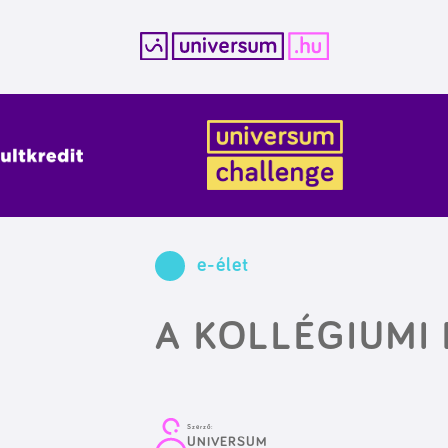
Kilépés
a
tartalomba
e-élet
A KOLLÉGIUMI
Szerző:
UNIVERSUM