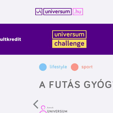
Kilépés
a
tartalomba
lifestyle
sport
A FUTÁS GYÓG
Szerző:
UNIVERSUM