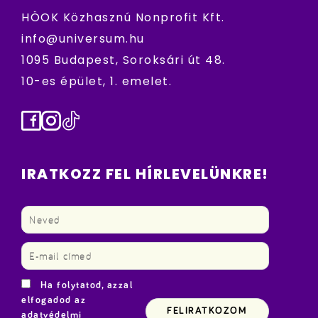
HÖOK Közhasznú Nonprofit Kft.
info@universum.hu
1095 Budapest, Soroksári út 48.
10-es épület, 1. emelet.
Facebook
Instagram
TikTok
IRATKOZZ FEL HÍRLEVELÜNKRE!
Ha folytatod, azzal
elfogadod az
adatvédelmi