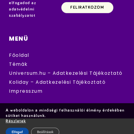
elfogadod az
adatvédelmi
szabályzatot
MENÜ
Főoldal
Témák
Universum.hu – Adatkezelési Tájékoztató
Koliday – Adatkezelési Tájékoztató
Impresszum
A weboldalon a minőségi felhasználói élmény érdekében
sütiket használunk.
Részletek
Elfogad
Beállítások