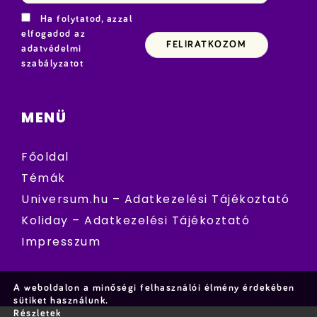
Ha folytatod, azzal
elfogadod az
adatvédelmi
szabályzatot
MENÜ
Főoldal
Témák
Universum.hu – Adatkezelési Tájékoztató
Koliday – Adatkezelési Tájékoztató
Impresszum
A weboldalon a minőségi felhasználói élmény érdekében
sütiket használunk.
Részletek