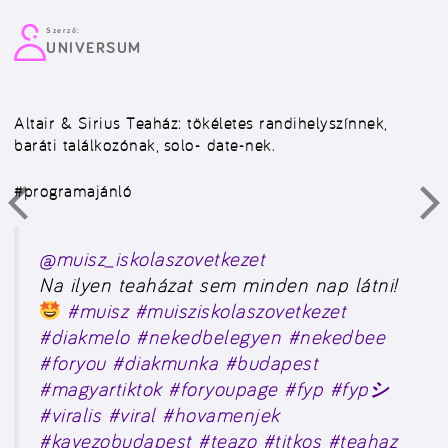
Szerző:
UNIVERSUM
Altair & Sirius Teaház: tökéletes randihelyszínnek,
baráti találkozónak, solo- date-nek.
#programajánló
@muisz_iskolaszovetkezet
Na ilyen teaházat sem minden nap látni!
#muisz
#muisziskolaszovetkezet
#diakmelo
#nekedbelegyen
#nekedbee
#foryou
#diakmunka
#budapest
#magyartiktok
#foryoupage
#fyp
#fypシ
#viralis
#viral
#hovamenjek
#kavezobudapest
#teazo
#titkos
#teahaz