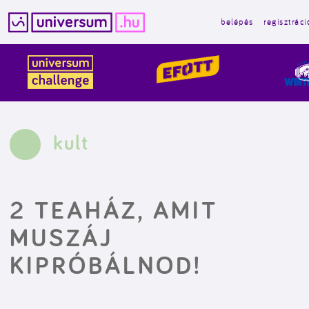
belépés
regisztráci
Kilépés
a
tartalomba
kult
2 TEAHÁZ, AMIT
MUSZÁJ
KIPRÓBÁLNOD!