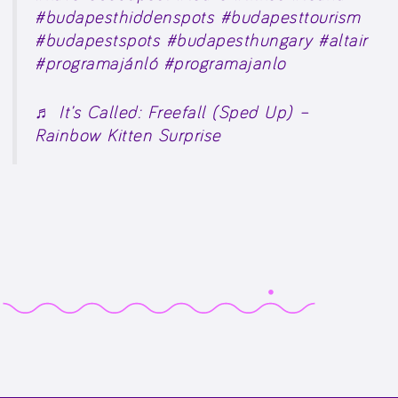
#budapesthiddenspots
#budapesttourism
#budapestspots
#budapesthungary
#altair
#programajánló
#programajanlo
♬ It’s Called: Freefall (Sped Up) –
Rainbow Kitten Surprise