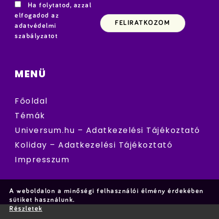
Ha folytatod, azzal
elfogadod az
adatvédelmi
szabályzatot
MENÜ
Főoldal
Témák
Universum.hu – Adatkezelési Tájékoztató
Koliday – Adatkezelési Tájékoztató
Impresszum
A weboldalon a minőségi felhasználói élmény érdekében
sütiket használunk.
Részletek