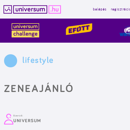
belépés
regisztráci
Kilépés
a
tartalomba
lifestyle
ZENEAJÁNLÓ
Szerző:
UNIVERSUM