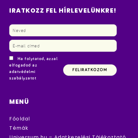
IRATKOZZ FEL HÍRLEVELÜNKRE!
Ha folytatod, azzal
elfogadod az
adatvédelmi
szabályzatot
MENÜ
Főoldal
Témák
Universum.hu – Adatkezelési Tájékoztató