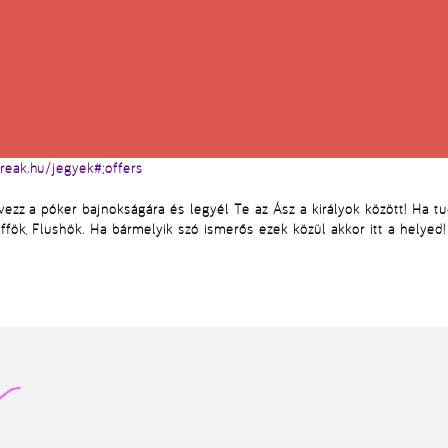
reak.hu/jegyek#;offers
ezz a póker bajnokságára és legyél Te az Ász a királyok között! Ha tud
öffök, Flushök. Ha bármelyik szó ismerős ezek közül akkor itt a helyed!