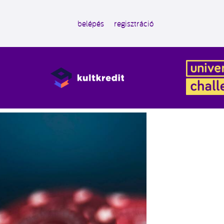
belépés
regisztráció